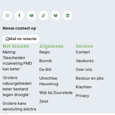
Neem contact op
Mail de redactie
Net binnen
Algemeen
Service
Meting:
Regio
Contact
‘Gescheiden
Bunnik
Vacatures
inzameling PMD
kan beter’
De Bilt
Over ons
‘Grotere
Utrechtse
Bestuur en pbo
natuurgebieden
Heuvelrug
Klachten
beter bestand
Wijk bij Duurstede
tegen droogte’
Privacy
Zeist
Grotere kans
aansluiting electra
bij vroege