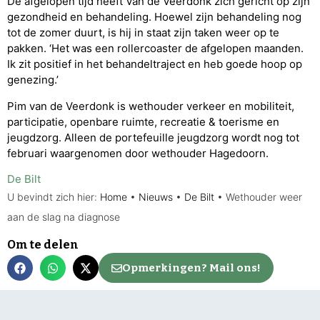
De afgelopen tijd heeft Van de Veerdonk zich gericht op zijn
gezondheid en behandeling. Hoewel zijn behandeling nog
tot de zomer duurt, is hij in staat zijn taken weer op te
pakken. ‘Het was een rollercoaster de afgelopen maanden.
Ik zit positief in het behandeltraject en heb goede hoop op
genezing.’
Pim van de Veerdonk is wethouder verkeer en mobiliteit,
participatie, openbare ruimte, recreatie & toerisme en
jeugdzorg. Alleen de portefeuille jeugdzorg wordt nog tot
februari waargenomen door wethouder Hagedoorn.
De Bilt
U bevindt zich hier:
Home
•
Nieuws
•
De Bilt
•
Wethouder weer
aan de slag na diagnose
Om te delen
Opmerkingen? Mail ons!