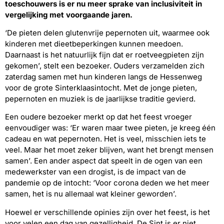
toeschouwers is er nu meer sprake van inclusiviteit in
vergelijking met voorgaande jaren.
‘De pieten delen glutenvrije pepernoten uit, waarmee ook
kinderen met dieetbeperkingen kunnen meedoen.
Daarnaast is het natuurlijk fijn dat er roetveegpieten zijn
gekomen’, stelt een bezoeker. Ouders verzamelden zich
zaterdag samen met hun kinderen langs de Hessenweg
voor de grote Sinterklaasintocht. Met de jonge pieten,
pepernoten en muziek is de jaarlijkse traditie gevierd.
Een oudere bezoeker merkt op dat het feest vroeger
eenvoudiger was: ‘Er waren maar twee pieten, je kreeg één
cadeau en wat pepernoten. Het is veel, misschien iets te
veel. Maar het moet zeker blijven, want het brengt mensen
samen’. Een ander aspect dat speelt in de ogen van een
medewerkster van een drogist, is de impact van de
pandemie op de intocht: ‘Voor corona deden we het meer
samen, het is nu allemaal wat kleiner geworden’.
Hoewel er verschillende opinies zijn over het feest, is het
voor velen een dag van gezelligheid. De Sint is er niet