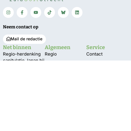
Neem contact op
Mail de redactie
Net binnen
Algemeen
Service
Regio-herdenking
Regio
Contact
capitulatie Japan bij
Bunnik
Vacatures
monument Jagtlust
De Bilt
Over ons
Expositie Indisch
Koor ‘Lagu Jiwa’
Utrechtse
Bestuur en pbo
geopend in
Heuvelrug
Klachten
gemeentehuis
Wijk bij Duurstede
Privacy
350 jaar
Zeist
tabaksgeschiedenis
in Amerongen
VIDEO