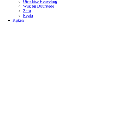
Utrechtse Heuvelrug
Wijk bij Duurstede
Zeist
Regio
Kijken