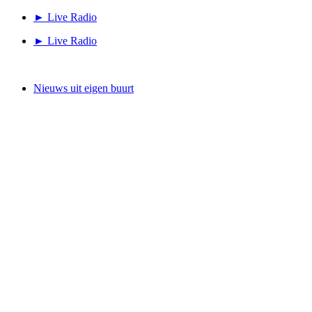
Ga
► Live Radio
naar
► Live Radio
de
inhoud
Nieuws uit eigen buurt