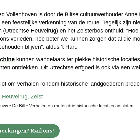
 Vollenhoven is door de Biltse cultuurwethouder Anne Mar
een feestelijke verkenning van de route. Tegelijk zijn n
n (Utrechtse Heuvelrug) en het Zeisterbos onthuld. “H
ons verleden, hoe beter we kunnen zorgen dat al die mo
ehouden blijven”, aldus ‘t Hart.
chine
kunnen wandelaars ter plekke historische locaties
en ontdekken. Dit Utrechtse erfgoed is ook via een webs
pilot om verhalen rondom historische landgoederen bred
e Heuvelrug
,
Zeist
euws
•
De Bilt
•
Verhalen en routes drie historische locaties ontsloten
erkingen? Mail ons!