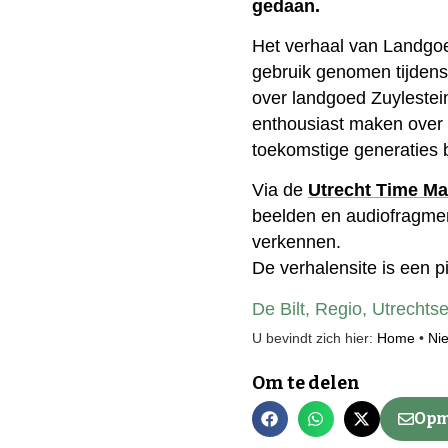
gedaan.
Het verhaal van Landgoed
gebruik genomen tijdens 
over landgoed Zuylestei
enthousiast maken over 
toekomstige generaties b
Via de
Utrecht Time Ma
beelden en audiofragment
verkennen.
De verhalensite is een 
De Bilt
,
Regio
,
Utrechts
U bevindt zich hier:
Home
•
Ni
Om te delen
Opm