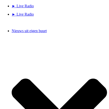
Ga
► Live Radio
naar
► Live Radio
de
inhoud
Nieuws uit eigen buurt