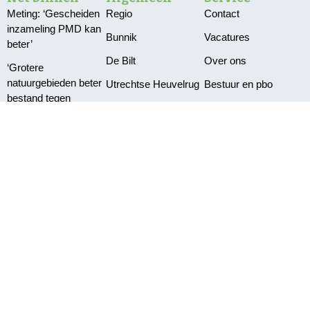
Meting: ‘Gescheiden
Regio
Contact
inzameling PMD kan
Bunnik
Vacatures
beter’
De Bilt
Over ons
‘Grotere
natuurgebieden beter
Utrechtse Heuvelrug
Bestuur en pbo
bestand tegen
Wijk bij Duurstede
Klachten
droogte’
Zeist
Privacy
Grotere kans
aansluiting electra bij
vroege aanmelding
Tentoonstelling Limes
neergestreken in
Dorestad
©2026 Omroep Zout | All Rights Reserved | Gemaakt door
Websitetoday.nl