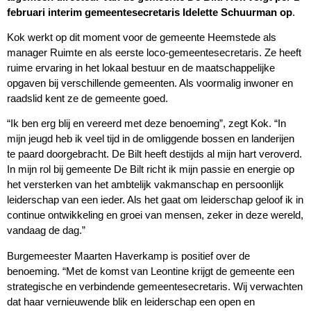
februari interim gemeentesecretaris Idelette Schuurman op
.
Kok werkt op dit moment voor de gemeente Heemstede als
manager Ruimte en als eerste loco-gemeentesecretaris. Ze heeft
ruime ervaring in het lokaal bestuur en de maatschappelijke
opgaven bij verschillende gemeenten. Als voormalig inwoner en
raadslid kent ze de gemeente goed.
“Ik ben erg blij en vereerd met deze benoeming”, zegt Kok. “In
mijn jeugd heb ik veel tijd in de omliggende bossen en landerijen
te paard doorgebracht. De Bilt heeft destijds al mijn hart veroverd.
In mijn rol bij gemeente De Bilt richt ik mijn passie en energie op
het versterken van het ambtelijk vakmanschap en persoonlijk
leiderschap van een ieder. Als het gaat om leiderschap geloof ik in
continue ontwikkeling en groei van mensen, zeker in deze wereld,
vandaag de dag.”
Burgemeester Maarten Haverkamp is positief over de
benoeming. “Met de komst van Leontine krijgt de gemeente een
strategische en verbindende gemeentesecretaris. Wij verwachten
dat haar vernieuwende blik en leiderschap een open en