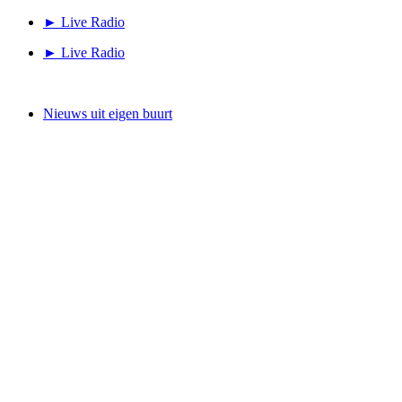
Ga
► Live Radio
naar
► Live Radio
de
inhoud
Nieuws uit eigen buurt