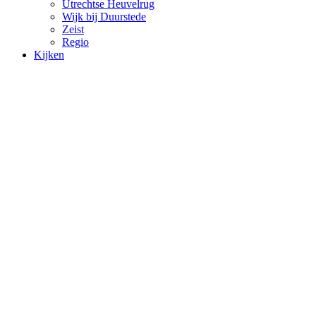
Utrechtse Heuvelrug
Wijk bij Duurstede
Zeist
Regio
Kijken