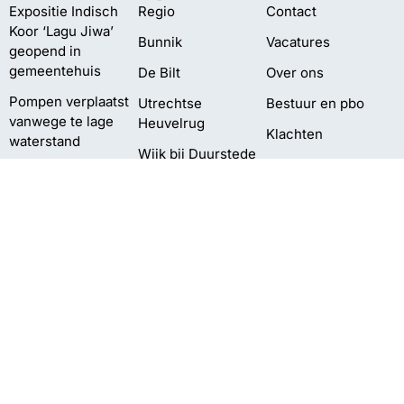
Expositie Indisch
Regio
Contact
Koor ‘Lagu Jiwa’
Bunnik
Vacatures
geopend in
gemeentehuis
De Bilt
Over ons
Pompen verplaatst
Utrechtse
Bestuur en pbo
vanwege te lage
Heuvelrug
Klachten
waterstand
Wijk bij Duurstede
Privacy
Delen Amelisweerd
Zeist
afgesloten
vanwege vallende
takken
Meting:
‘Gescheiden
inzameling PMD
kan beter’
©2026 Omroep Zout | All Rights Reserved | Gemaakt door