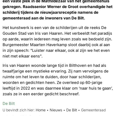
een vaste plek in de Mathildezaal van het gemeentehuis
gekregen. Raadssenior Werner de Groot overhandigde het
schilderij tijdens de nieuwjaarsreceptie namens de
gemeenteraad aan de inwoners van De Bilt.
Het kunstwerk is een van de schilderijen uit de reeks De
Gouden Stad van Iris van Haaren. Het verbeeldt het paradijs
op aarde, waarin iedereen mag leven zoals we bedoeld zijn.
Burgemeester Maarten Haverkamp sloot daarbij ook al aan
in zijn speech: “Luister naar elkaar, ook al zijn we het even
niet met elkaar eens”.
Iris van Haaren woonde lange tijd in Bilthoven en had als
twaalfjarige een mystieke ervaring. Zij nam vervolgens de
ruimte om het leven te duiden, door haar schilderijen,
woorden en gedichten heen. Ze overleed op 60-jarige
leeftijd in 2022 en was daarmee klaar om ‘naar huis te gaan’,
zoals ze in een eerder gedicht beschreef.
De Bilt
U bevindt zich hier:
Home
•
Nieuws
•
De Bilt
•
Gemeenteraad