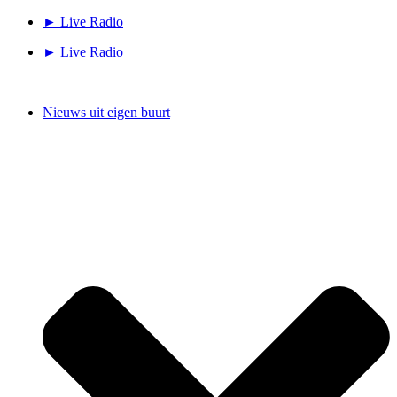
Ga
► Live Radio
naar
► Live Radio
de
inhoud
Nieuws uit eigen buurt