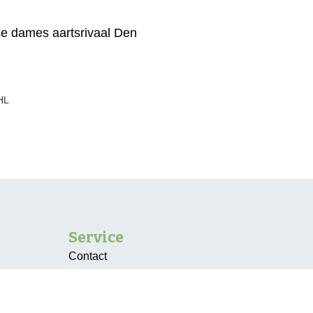
nse dames aartsrivaal Den
HL
Service
Contact
Vacatures
Over ons