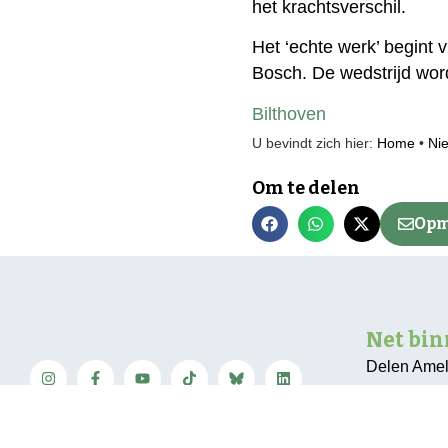
het krachtsverschil.
Het ‘echte werk’ begint 
Bosch. De wedstrijd wor
Bilthoven
U bevindt zich hier:
Home
•
Ni
Om te delen
Opm
Net bi
Delen Amel
vallende t
Neem contact op
Meting: ‘G