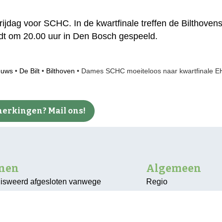
vrijdag voor SCHC. In de kwartfinale treffen de Bilthove
dt om 20.00 uur in Den Bosch gespeeld.
euws
•
De Bilt
•
Bilthoven
•
Dames SCHC moeiteloos naar kwartfinale E
erkingen? Mail ons!
nnen
Algemeen
isweerd afgesloten vanwege
Regio
akken
Bunnik
escheiden inzameling PMD
De Bilt