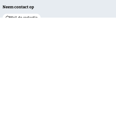
Neem contact op
Mail de redactie
Net binnen
Algemeen
Service
‘Grotere
Regio
Contact
natuurgebieden
Bunnik
Vacatures
beter bestand
tegen droogte’
De Bilt
Over ons
Grotere kans
Utrechtse
Bestuur en pbo
aansluiting electra
Heuvelrug
Klachten
bij vroege
Wijk bij Duurstede
aanmelding
Privacy
Zeist
Tentoonstelling
Limes
neergestreken in
Dorestad
Oekraïense
kinderen vieren