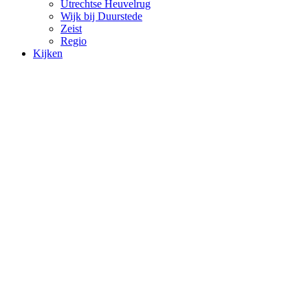
Utrechtse Heuvelrug
Wijk bij Duurstede
Zeist
Regio
Kijken