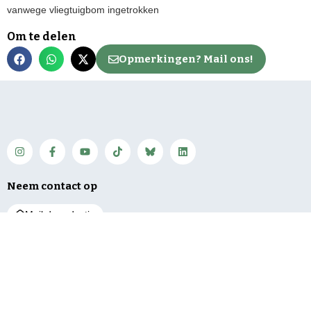
vanwege vliegtuigbom ingetrokken
Om te delen
Opmerkingen? Mail ons!
Neem contact op
Mail de redactie
Net binnen
Algemeen
Service
Meting: ‘Gescheiden
Regio
Contact
inzameling PMD kan
Bunnik
Vacatures
beter’
De Bilt
Over ons
‘Grotere