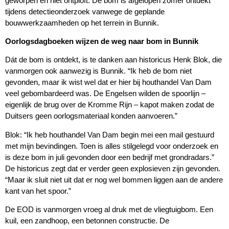
geworpen en niet ontploft. De bom is afgelopen zomer ontdekt
tijdens detectieonderzoek vanwege de geplande
bouwwerkzaamheden op het terrein in Bunnik.
Oorlogsdagboeken wijzen de weg naar bom in Bunnik
Dát de bom is ontdekt, is te danken aan historicus Henk Blok, die
vanmorgen ook aanwezig is Bunnik. “Ik heb de bom niet
gevonden, maar ik wist wel dat er hier bij houthandel Van Dam
veel gebombardeerd was. De Engelsen wilden de spoorlijn –
eigenlijk de brug over de Kromme Rijn – kapot maken zodat de
Duitsers geen oorlogsmateriaal konden aanvoeren.”
Blok: “Ik heb houthandel Van Dam begin mei een mail gestuurd
met mijn bevindingen. Toen is alles stilgelegd voor onderzoek en
is deze bom in juli gevonden door een bedrijf met grondradars.”
De historicus zegt dat er verder geen explosieven zijn gevonden.
“Maar ik sluit niet uit dat er nog wel bommen liggen aan de andere
kant van het spoor.”
De EOD is vanmorgen vroeg al druk met de vliegtuigbom. Een
kuil, een zandhoop, een betonnen constructie. De