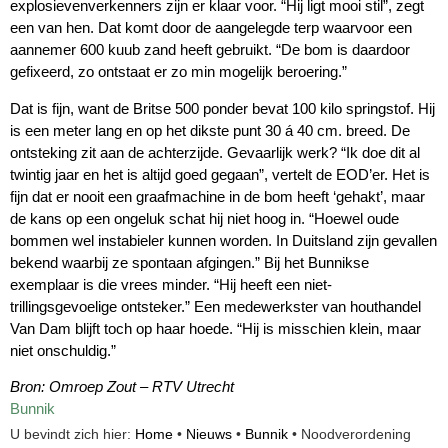
explosievenverkenners zijn er klaar voor. “Hij ligt mooi stil”, zegt
een van hen. Dat komt door de aangelegde terp waarvoor een
aannemer 600 kuub zand heeft gebruikt. “De bom is daardoor
gefixeerd, zo ontstaat er zo min mogelijk beroering.”
Dat is fijn, want de Britse 500 ponder bevat 100 kilo springstof. Hij
is een meter lang en op het dikste punt 30 á 40 cm. breed. De
ontsteking zit aan de achterzijde. Gevaarlijk werk? “Ik doe dit al
twintig jaar en het is altijd goed gegaan”, vertelt de EOD’er. Het is
fijn dat er nooit een graafmachine in de bom heeft ‘gehakt’, maar
de kans op een ongeluk schat hij niet hoog in. “Hoewel oude
bommen wel instabieler kunnen worden. In Duitsland zijn gevallen
bekend waarbij ze spontaan afgingen.” Bij het Bunnikse
exemplaar is die vrees minder. “Hij heeft een niet-
trillingsgevoelige ontsteker.” Een medewerkster van houthandel
Van Dam blijft toch op haar hoede. “Hij is misschien klein, maar
niet onschuldig.”
Bron: Omroep Zout – RTV Utrecht
Bunnik
U bevindt zich hier:
Home
•
Nieuws
•
Bunnik
•
Noodverordening