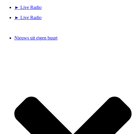
Ga
► Live Radio
naar
► Live Radio
de
inhoud
Nieuws uit eigen buurt