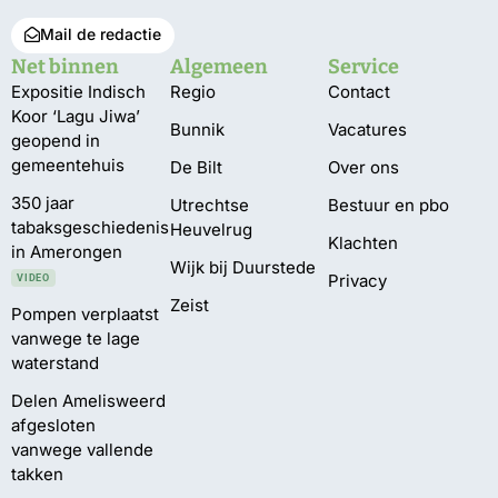
Mail de redactie
Net binnen
Algemeen
Service
Expositie Indisch
Regio
Contact
Koor ‘Lagu Jiwa’
Bunnik
Vacatures
geopend in
gemeentehuis
De Bilt
Over ons
350 jaar
Utrechtse
Bestuur en pbo
tabaksgeschiedenis
Heuvelrug
Klachten
in Amerongen
Wijk bij Duurstede
Privacy
VIDEO
Zeist
Pompen verplaatst
vanwege te lage
waterstand
Delen Amelisweerd
afgesloten
vanwege vallende
takken