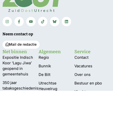
Neem contact op
Mail de redactie
Net binnen
Algemeen
Service
Expositie Indisch
Regio
Contact
Koor ‘Lagu Jiwa’
Bunnik
Vacatures
geopend in
gemeentehuis
De Bilt
Over ons
350 jaar
Utrechtse
Bestuur en pbo
tabaksgeschiedenis
Heuvelrug
Klachten
in Amerongen
Wijk bij Duurstede
Privacy
VIDEO
Zeist
Pompen verplaatst