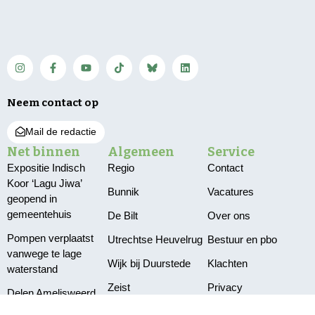
Neem contact op
Mail de redactie
Net binnen
Algemeen
Service
Expositie Indisch
Regio
Contact
Koor ‘Lagu Jiwa’
Bunnik
Vacatures
geopend in
gemeentehuis
De Bilt
Over ons
Pompen verplaatst
Utrechtse Heuvelrug
Bestuur en pbo
vanwege te lage
Wijk bij Duurstede
Klachten
waterstand
Zeist
Privacy
Delen Amelisweerd
afgesloten vanwege