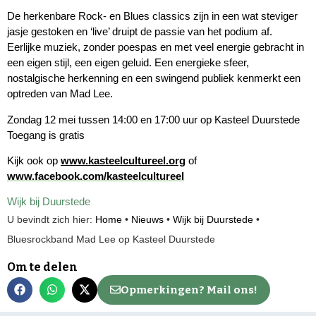
De herkenbare Rock- en Blues classics zijn in een wat steviger
jasje gestoken en ‘live’ druipt de passie van het podium af.
Eerlijke muziek, zonder poespas en met veel energie gebracht in
een eigen stijl, een eigen geluid. Een energieke sfeer,
nostalgische herkenning en een swingend publiek kenmerkt een
optreden van Mad Lee.
Zondag 12 mei tussen 14:00 en 17:00 uur op Kasteel Duurstede
​Toegang is gratis
Kijk ook op
www.kasteelcultureel.org
of
www.facebook.com/kasteelcultureel
Wijk bij Duurstede
U bevindt zich hier:
Home
•
Nieuws
•
Wijk bij Duurstede
•
Bluesrockband Mad Lee op Kasteel Duurstede
Om te delen
Opmerkingen? Mail ons!