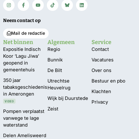
Neem contact op
Mail de redactie
Net binnen
Algemeen
Service
Expositie Indisch
Regio
Contact
Koor ‘Lagu Jiwa’
Bunnik
Vacatures
geopend in
gemeentehuis
De Bilt
Over ons
350 jaar
Utrechtse
Bestuur en pbo
tabaksgeschiedenis
Heuvelrug
Klachten
in Amerongen
Wijk bij Duurstede
Privacy
VIDEO
Zeist
Pompen verplaatst
vanwege te lage
waterstand
Delen Amelisweerd