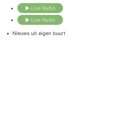
Ga
► Live Radio
naar
de
► Live Radio
inhoud
Nieuws uit eigen buurt