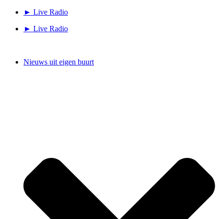
Ga
► Live Radio
naar
► Live Radio
de
inhoud
Nieuws uit eigen buurt