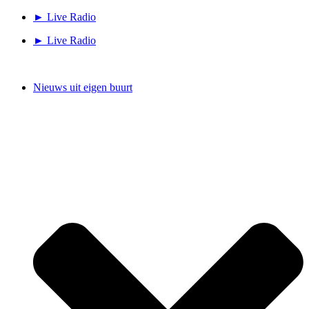
Ga
► Live Radio
naar
► Live Radio
de
inhoud
Nieuws uit eigen buurt