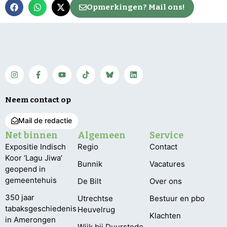
Opmerkingen? Mail ons!
Neem contact op
Mail de redactie
Net binnen
Algemeen
Service
Expositie Indisch
Regio
Contact
Koor ‘Lagu Jiwa’
Bunnik
Vacatures
geopend in
gemeentehuis
De Bilt
Over ons
350 jaar
Utrechtse
Bestuur en pbo
tabaksgeschiedenis
Heuvelrug
Klachten
in Amerongen
Wijk bij Duurstede