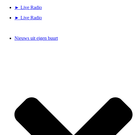
Ga
► Live Radio
naar
► Live Radio
de
inhoud
Nieuws uit eigen buurt