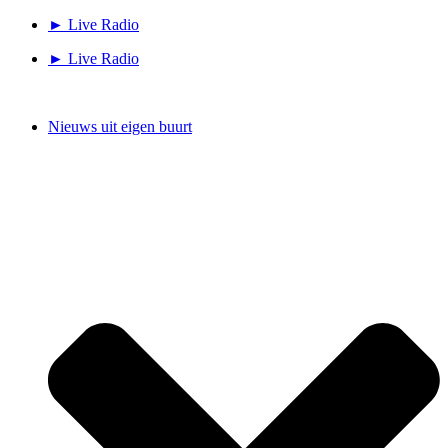
Ga
► Live Radio
naar
► Live Radio
de
inhoud
Nieuws uit eigen buurt