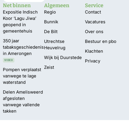
Net binnen
Algemeen
Service
Expositie Indisch
Regio
Contact
Koor ‘Lagu Jiwa’
Bunnik
Vacatures
geopend in
gemeentehuis
De Bilt
Over ons
350 jaar
Utrechtse
Bestuur en pbo
tabaksgeschiedenis
Heuvelrug
Klachten
in Amerongen
Wijk bij Duurstede
Privacy
VIDEO
Zeist
Pompen verplaatst
vanwege te lage
waterstand
Delen Amelisweerd
afgesloten
vanwege vallende
takken