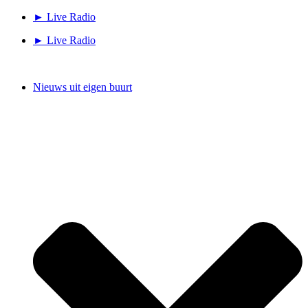
Ga
► Live Radio
naar
► Live Radio
de
inhoud
Nieuws uit eigen buurt