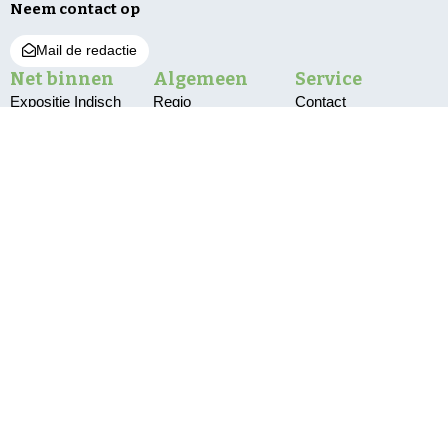
Neem contact op
Mail de redactie
Net binnen
Algemeen
Service
Expositie Indisch
Regio
Contact
Koor ‘Lagu Jiwa’
Bunnik
Vacatures
geopend in
gemeentehuis
De Bilt
Over ons
350 jaar
Utrechtse Heuvelrug
Bestuur en pbo
tabaksgeschiedenis
Wijk bij Duurstede
Klachten
in Amerongen
VIDEO
Zeist
Privacy
Pompen verplaatst
vanwege te lage
waterstand
Delen Amelisweerd
afgesloten vanwege
vallende takken