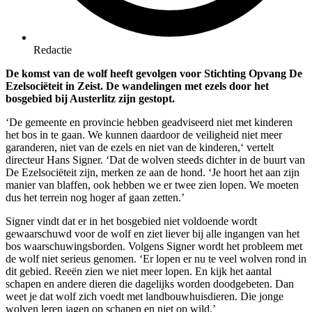
Redactie
De komst van de wolf heeft gevolgen voor Stichting Opvang De
Ezelsociëteit in Zeist. De wandelingen met ezels door het
bosgebied bij Austerlitz zijn gestopt.
‘De gemeente en provincie hebben geadviseerd niet met kinderen
het bos in te gaan. We kunnen daardoor de veiligheid niet meer
garanderen, niet van de ezels en niet van de kinderen,‘ vertelt
directeur Hans Signer. ‘Dat de wolven steeds dichter in de buurt van
De Ezelsociëteit zijn, merken ze aan de hond. ‘Je hoort het aan zijn
manier van blaffen, ook hebben we er twee zien lopen. We moeten
dus het terrein nog hoger af gaan zetten.’
Signer vindt dat er in het bosgebied niet voldoende wordt
gewaarschuwd voor de wolf en ziet liever bij alle ingangen van het
bos waarschuwingsborden. Volgens Signer wordt het probleem met
de wolf niet serieus genomen. ‘Er lopen er nu te veel wolven rond in
dit gebied. Reeën zien we niet meer lopen. En kijk het aantal
schapen en andere dieren die dagelijks worden doodgebeten. Dan
weet je dat wolf zich voedt met landbouwhuisdieren. Die jonge
wolven leren jagen op schapen en niet op wild.’