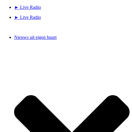
Ga
► Live Radio
naar
► Live Radio
de
inhoud
Nieuws uit eigen buurt