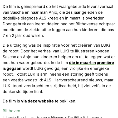
De film is geïnspireerd op het waargebeurde levensverhaal
van Sascha en haar man Anjo, die zes jaar geleden de
dodelijke diagnose ALS kreeg en in maart is overleden.
Door gebrek aan leermiddelen had het Bilthovense echtpaar
moeite om de ziekte uit te leggen aan hun kinderen, die pas
7 en 2 jaar oud waren.
Die uitdaging was de inspiratie voor het creëren van LUKi
de robot. Door het verhaal van LUKi te illustreren konden
Sascha en Anjo hun kinderen helpen om uit te leggen wat er
met hun vader gebeurde. In de film
die in maart in première
is gegaan
wordt LUKi gevolgd, een vrolijke en energieke
robot. Totdat LUKi’s arm ineens een storing geeft tijdens
een voetbalwedstrijd: ALS. Hartverscheurend nieuws, maar
LUKi toont veerkracht en strijdbaarheid, hij ziet zelfs in de
donkerste tijden licht.
De film is
via deze website
te bekijken.
Bilthoven
U bevindt zich hier:
Home
•
Nieuws
•
De Bilt
•
Bilthoven
•