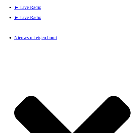
Ga
► Live Radio
naar
► Live Radio
de
inhoud
Nieuws uit eigen buurt