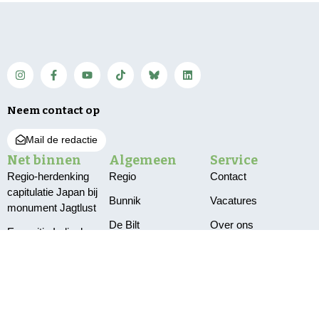
Neem contact op
Mail de redactie
Net binnen
Algemeen
Service
Regio-herdenking
Regio
Contact
capitulatie Japan bij
Bunnik
Vacatures
monument Jagtlust
De Bilt
Over ons
Expositie Indisch
Koor ‘Lagu Jiwa’
Utrechtse Heuvelrug
Bestuur en pbo
geopend in
Wijk bij Duurstede
Klachten
gemeentehuis
Zeist
Privacy
350 jaar
tabaksgeschiedenis