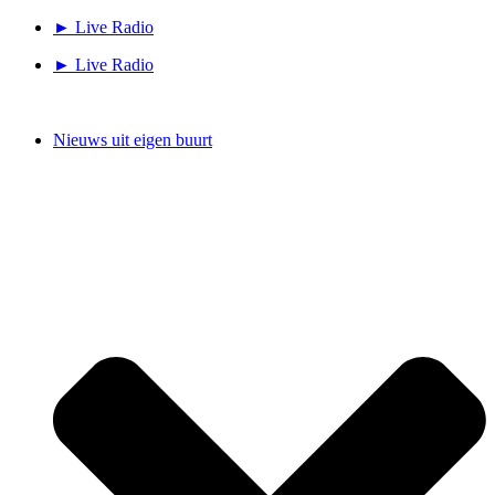
Ga
► Live Radio
naar
► Live Radio
de
inhoud
Nieuws uit eigen buurt