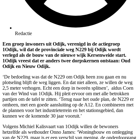
Redactie
Een groep inwoners uit Odijk, verenigd in de actiegroep
1Odijk, wil dat de provinciale weg N229 bij Odijk wordt
verlegd als de bouw van de nieuwe wijk Kersenweide start.
1Odijk vreest dat er anders twee dorpskernen ontstaan: Oud
Odijk en Nieuw Odijk.
‘De bedoeling was dat de N229 om Odijk heen zou gaan en nu
plotseling blijft de weg liggen. En dat niet alleen, ze willen de weg
2,5 meter verhogen. Echt een dorp in tweeën splitsen’, aldus Coen
van der Wind van 1Odijk. Hij pleit ervoor om met alle betrokken
partijen om de tafel te zitten. ‘Terug naar het oude plan, de N229 er
omheen, met een goede aansluiting op de A12. En combineren met
de plannen voor het industrieterrein en het stationsgebied, dan
kunnen we de komende 30 jaar vooruit.’
Volgens Michiel Kalisvaart van 1Odijk willen de bewoners
hetzelfde als wethouder Onno James: ‘Woningbouw en omlegging
van de N229, maar is er een verschil van mening, de onderdoorgang