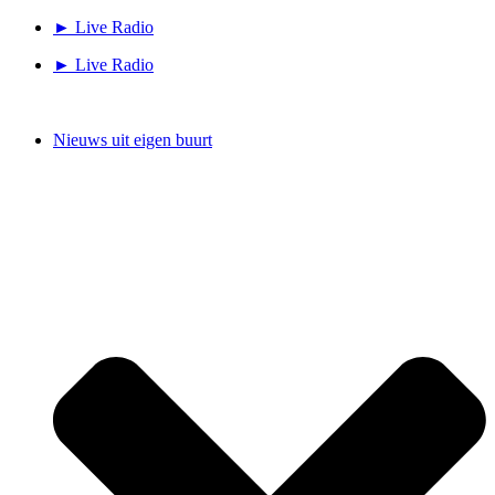
Ga
► Live Radio
naar
► Live Radio
de
inhoud
Nieuws uit eigen buurt