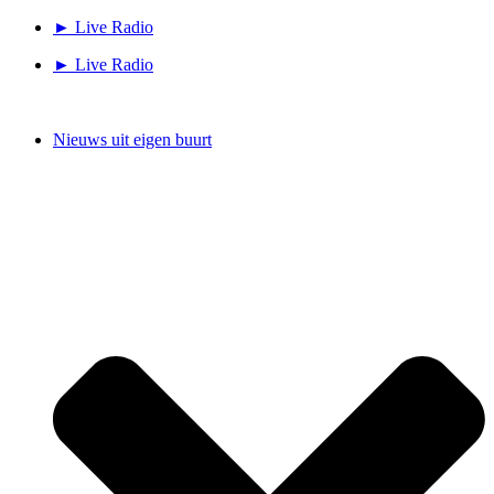
Ga
► Live Radio
naar
► Live Radio
de
inhoud
Nieuws uit eigen buurt