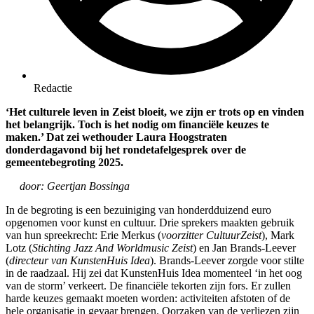
Redactie
‘Het culturele leven in Zeist bloeit, we zijn er trots op en vinden
het belangrijk. Toch is het nodig om financiële keuzes te
maken.’ Dat zei wethouder Laura Hoogstraten
donderdagavond bij het rondetafelgesprek over de
gemeentebegroting 2025.
door: Geertjan Bossinga
In de begroting is een bezuiniging van honderdduizend euro
opgenomen voor kunst en cultuur. Drie sprekers maakten gebruik
van hun spreekrecht: Erie Merkus (
voorzitter CultuurZeist
), Mark
Lotz (
Stichting Jazz And Worldmusic Zeist
) en Jan Brands-Leever
(
directeur van KunstenHuis Idea
). Brands-Leever zorgde voor stilte
in de raadzaal. Hij zei dat KunstenHuis Idea momenteel ‘in het oog
van de storm’ verkeert. De financiële tekorten zijn fors. Er zullen
harde keuzes gemaakt moeten worden: activiteiten afstoten of de
hele organisatie in gevaar brengen. Oorzaken van de verliezen zijn