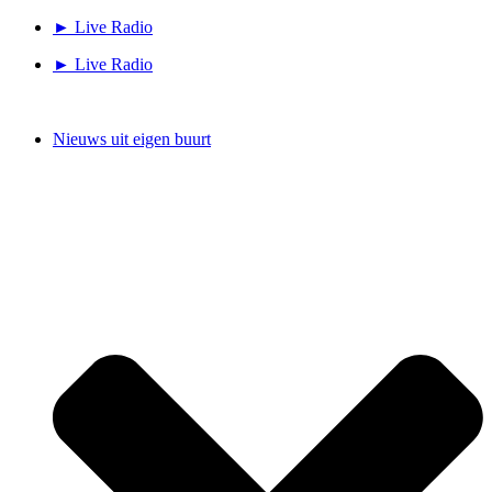
Ga
► Live Radio
naar
► Live Radio
de
inhoud
Nieuws uit eigen buurt