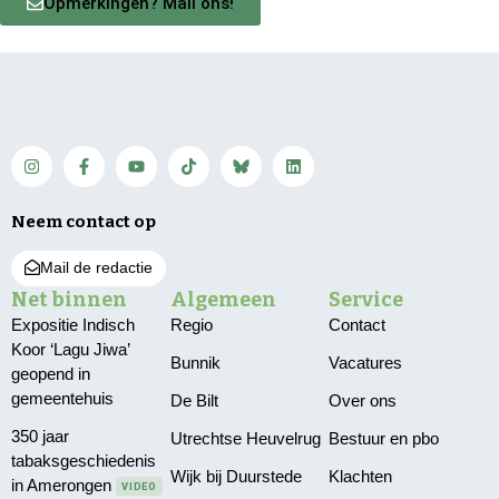
Opmerkingen? Mail ons!
Neem contact op
Mail de redactie
Net binnen
Algemeen
Service
Expositie Indisch
Regio
Contact
Koor ‘Lagu Jiwa’
Bunnik
Vacatures
geopend in
gemeentehuis
De Bilt
Over ons
350 jaar
Utrechtse Heuvelrug
Bestuur en pbo
tabaksgeschiedenis
Wijk bij Duurstede
Klachten
in Amerongen
VIDEO