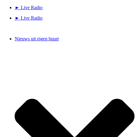
Ga
► Live Radio
naar
► Live Radio
de
inhoud
Nieuws uit eigen buurt