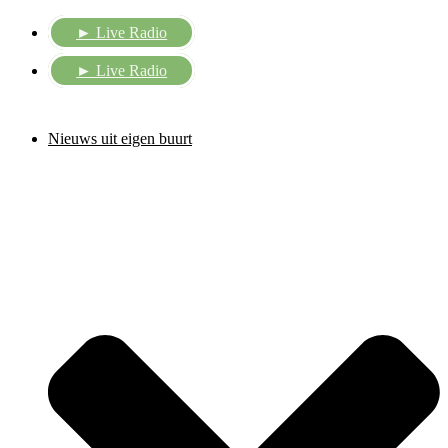
Ga
► Live Radio
naar
de
inhoud
► Live Radio
Nieuws uit eigen buurt