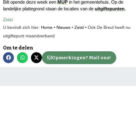
Bilt opende deze week een
MUP
in het gemeentehuis. Op de
landelijke plattegrond staan de locaties van de
uitgiftepunten
.
Zeist
U bevindt zich hier:
Home
•
Nieuws
•
Zeist
•
Ook De Breul heeft nu
uitgiftepunt maandverband
Om te delen
Opmerkingen? Mail ons!
Neem contact op
Mail de redactie
Net binnen
Algemeen
Service