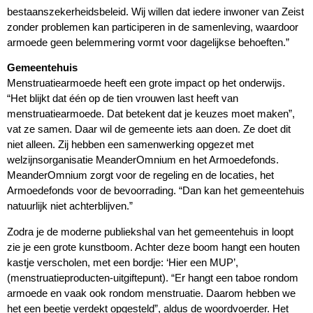
bestaanszekerheidsbeleid. Wij willen dat iedere inwoner van Zeist
zonder problemen kan participeren in de samenleving, waardoor
armoede geen belemmering vormt voor dagelijkse behoeften.”
Gemeentehuis
Menstruatiearmoede heeft een grote impact op het onderwijs.
“Het blijkt dat één op de tien vrouwen last heeft van
menstruatiearmoede. Dat betekent dat je keuzes moet maken”,
vat ze samen. Daar wil de gemeente iets aan doen. Ze doet dit
niet alleen. Zij hebben een samenwerking opgezet met
welzijnsorganisatie MeanderOmnium en het Armoedefonds.
MeanderOmnium zorgt voor de regeling en de locaties, het
Armoedefonds voor de bevoorrading. “Dan kan het gemeentehuis
natuurlijk niet achterblijven.”
Zodra je de moderne publiekshal van het gemeentehuis in loopt
zie je een grote kunstboom. Achter deze boom hangt een houten
kastje verscholen, met een bordje: ‘Hier een MUP’,
(menstruatieproducten-uitgiftepunt). “Er hangt een taboe rondom
armoede en vaak ook rondom menstruatie. Daarom hebben we
het een beetje verdekt opgesteld”, aldus de woordvoerder. Het