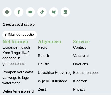
Neem contact op
Mail de redactie
Net binnen
Algemeen
Service
Expositie Indisch
Regio
Contact
Koor ‘Lagu Jiwa’
Bunnik
Vacatures
geopend in
gemeentehuis
De Bilt
Over ons
Pompen verplaatst
Utrechtse Heuvelrug
Bestuur en pbo
vanwege te lage
Wijk bij Duurstede
Klachten
waterstand
Zeist
Privacy
Delen Amelisweerd
afgesloten vanwege
vallende takken
Meting: ‘Gescheiden