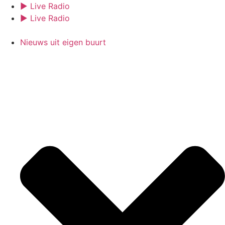
Ga
► Live Radio
naar
► Live Radio
de
inhoud
Nieuws uit eigen buurt