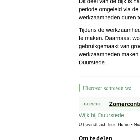
Dit deel van de dijk is 
periode omgeleid via de
werkzaamheden duren tot
Tijdens de werkzaamhede
te maken. Daarnaast wor
gebruikgemaakt van groot
werkzaamheden maken d
Duurstede.
Hierover schreven we
Zomercontr
BERICHT
Wijk bij Duurstede
U bevindt zich hier:
Home
•
Ni
Om te delen