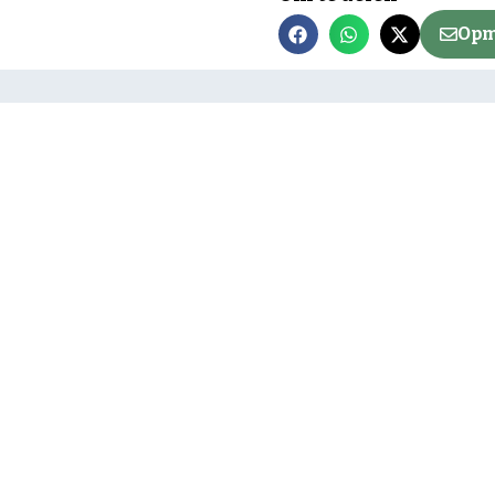
Opm
Net bi
Delen Amel
vallende t
Neem contact op
Meting: ‘G
kan beter’
Mail de redactie
‘Grotere na
tegen droog
Grotere kans
vroege aan