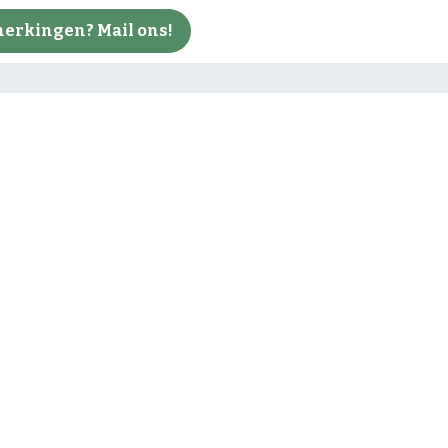
erkingen? Mail ons!
nnen
Algemeen
isweerd afgesloten vanwege
Regio
akken
Bunnik
escheiden inzameling PMD
De Bilt
Utrechtse Heuvelrug
tuurgebieden beter bestand
Wijk bij Duurstede
te’
Zeist
 aansluiting electra bij
melding