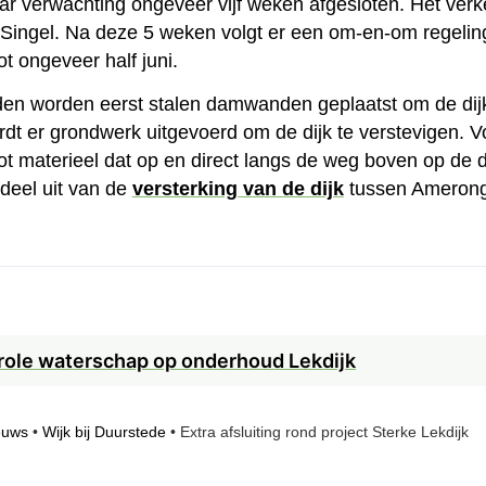
naar verwachting ongeveer vijf weken afgesloten. Het verk
 Singel. Na deze 5 weken volgt er een om-en-om regeli
 ongeveer half juni.
n worden eerst stalen damwanden geplaatst om de dijk 
dt er grondwerk uitgevoerd om de dijk te verstevigen. V
 materieel dat op en direct langs de weg boven op de d
eel uit van de
versterking van de dijk
tussen Ameronge
ole waterschap op onderhoud Lekdijk
euws
•
Wijk bij Duurstede
•
Extra afsluiting rond project Sterke Lekdijk