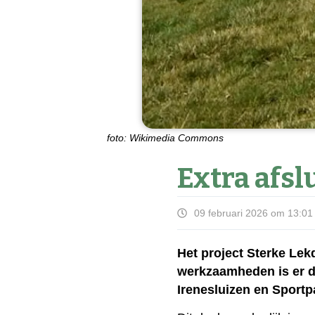
foto: Wikimedia Commons
Extra afsl
09 februari 2026 om 13:01
Het project Sterke Lek
werkzaamheden is er da
Irenesluizen en Sport