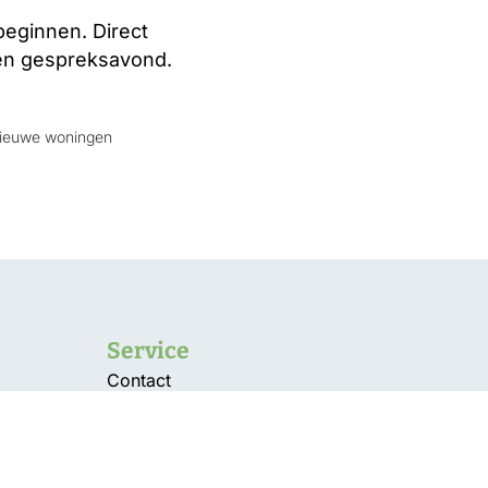
beginnen. Direct
een gespreksavond.
nieuwe woningen
Service
Contact
Vacatures
Over ons