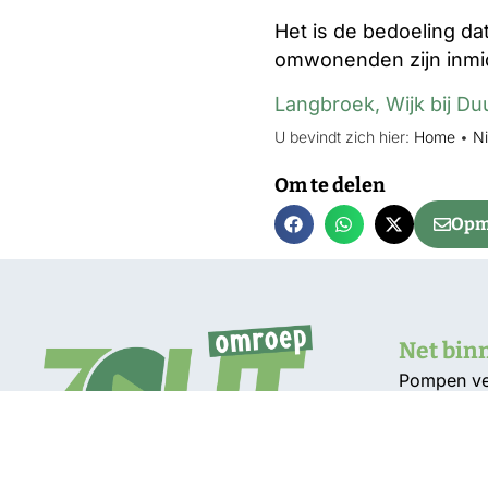
Het is de bedoeling da
omwonenden zijn inmid
Langbroek
,
Wijk bij D
U bevindt zich hier:
Home
•
N
Om te delen
Opme
Net bin
Pompen ver
waterstan
Delen Amel
vanwege v