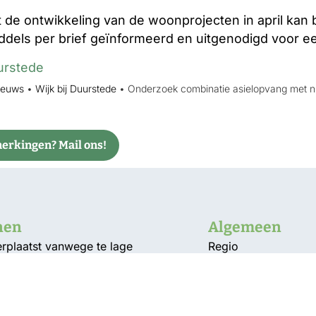
t de ontwikkeling van de woonprojecten in april kan 
dels per brief geïnformeerd en uitgenodigd voor 
uurstede
ieuws
•
Wijk bij Duurstede
•
Onderzoek combinatie asielopvang met 
rkingen? Mail ons!
nen
Algemeen
plaatst vanwege te lage
Regio
d
Bunnik
isweerd afgesloten
De Bilt
allende takken