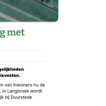
ng met
elijkheden
uisvesten.
n van inwoners nu de
. In Langbroek wordt
jk bij Duurstede