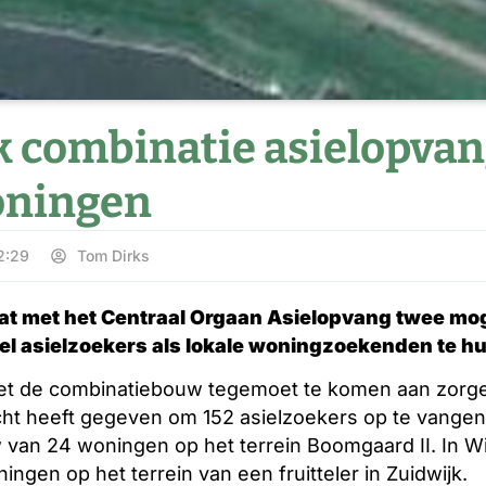
 combinatie asielopva
oningen
2:29
Tom Dirks
aat met het Centraal Orgaan Asielopvang
twee mog
l asielzoekers als lokale woningzoekenden te h
t de combinatiebouw tegemoet te komen aan zorge
cht heeft gegeven om 152 asielzoekers op te vangen
van 24 woningen op het terrein Boomgaard II. In Wi
ngen op het terrein van een fruitteler in Zuidwijk.