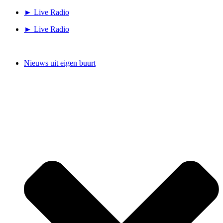
Ga
► Live Radio
naar
► Live Radio
de
inhoud
Nieuws uit eigen buurt