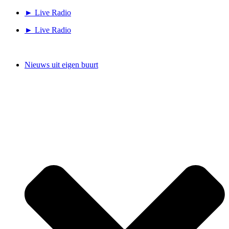
Ga
► Live Radio
naar
► Live Radio
de
inhoud
Nieuws uit eigen buurt