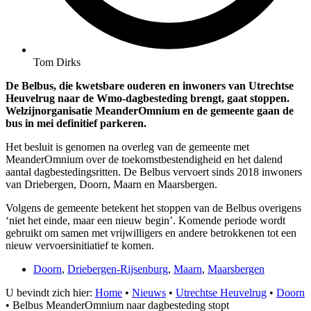
Tom Dirks
De Belbus, die kwetsbare ouderen en inwoners van Utrechtse
Heuvelrug naar de Wmo-dagbesteding brengt, gaat stoppen.
Welzijnorganisatie MeanderOmnium en de gemeente gaan de
bus in mei definitief parkeren.
Het besluit is genomen na overleg van de gemeente met
MeanderOmnium over de toekomstbestendigheid en het dalend
aantal dagbestedingsritten. De Belbus vervoert sinds 2018 inwoners
van Driebergen, Doorn, Maarn en Maarsbergen.
Volgens de gemeente betekent het stoppen van de Belbus overigens
‘niet het einde, maar een nieuw begin’. Komende periode wordt
gebruikt om samen met vrijwilligers en andere betrokkenen tot een
nieuw vervoersinitiatief te komen.
Doorn
,
Driebergen-Rijsenburg
,
Maarn
,
Maarsbergen
U bevindt zich hier:
Home
•
Nieuws
•
Utrechtse Heuvelrug
•
Doorn
•
Belbus MeanderOmnium naar dagbesteding stopt