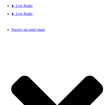
Ga
► Live Radio
naar
► Live Radio
de
inhoud
Nieuws uit eigen buurt