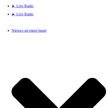
Ga
► Live Radio
naar
► Live Radio
de
inhoud
Nieuws uit eigen buurt