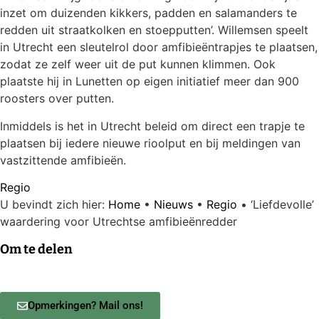
inzet om duizenden kikkers, padden en salamanders te
redden uit straatkolken en stoepputten’. Willemsen speelt
in Utrecht een sleutelrol door amfibieëntrapjes te plaatsen,
zodat ze zelf weer uit de put kunnen klimmen. Ook
plaatste hij in Lunetten op eigen initiatief meer dan 900
roosters over putten.
Inmiddels is het in Utrecht beleid om direct een trapje te
plaatsen bij iedere nieuwe rioolput en bij meldingen van
vastzittende amfibieën.
Regio
U bevindt zich hier:
Home
•
Nieuws
•
Regio
•
‘Liefdevolle’
waardering voor Utrechtse amfibieënredder
Om te delen
Opmerkingen? Mail ons!