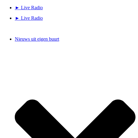
Ga
► Live Radio
naar
► Live Radio
de
inhoud
Nieuws uit eigen buurt