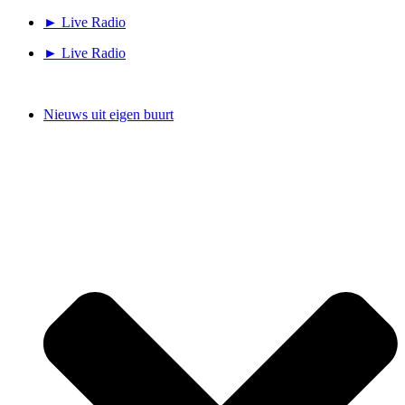
Ga
► Live Radio
naar
► Live Radio
de
inhoud
Nieuws uit eigen buurt